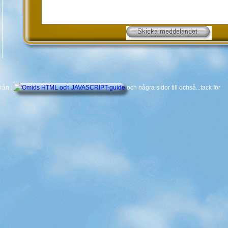
från :
och några sidor till ochså...tack för