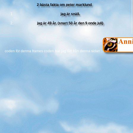
2 bästa fakta om peter marklund
jag är snäll.
jag är 49 år. (snart 50 år den 9 onde juli)
coden för denna frames coden har jag fått från denna sidan :