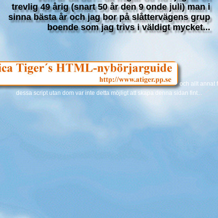
trevlig 49 årig (snart 50 år den 9 onde juli) man i
sinna bästa år och jag bor på slåttervägens grup
boende som jag trivs i väldigt mycket...
och allt annat 
dessa script utan dom var inte detta möjligt att skapa denna sidan fint...