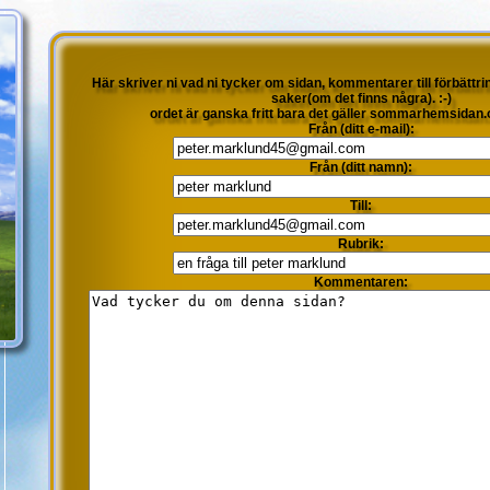
Här skriver ni vad ni tycker om sidan, kommentarer till förbättr
saker(om det finns några). :-)
ordet är ganska fritt bara det gäller sommarhemsidan.
Från (ditt e-mail):
Från (ditt namn):
Till:
Rubrik:
Kommentaren: