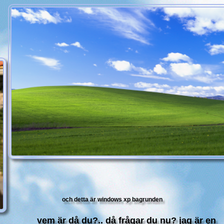
och detta är windows xp bagrunden
vem är då du?.. då frågar du nu? jag är en